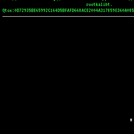
rootkalibt.
Qtox:0D72935BE65992C164D5BFAFD668ACE2004A317859E360A085
M